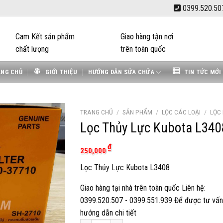
0399.520.50
Cam Kết sản phẩm
Giao hàng tận nơi
chất lượng
trên toàn quốc
ANG CHỦ
GIỚI THIỆU
HƯỚNG DẪN SỬA CHỮA
TIN TỨC MỚI
TRANG CHỦ
/
SẢN PHẨM
/
LỌC CÁC LOẠI
/
LỌC
Lọc Thủy Lực Kubota L340
₫
250,000
Lọc Thủy Lực Kubota L3408
Giao hàng tại nhà trên toàn quốc Liên hệ:
0399.520.507 - 0399.551.939 Để được tư vấn
hướng dẫn chi tiết