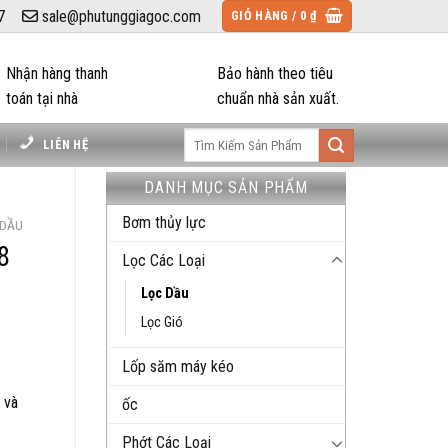
7
sale@phutunggiagoc.com
GIỎ HÀNG /
0
₫
Nhận hàng thanh
Bảo hành theo tiêu
toán tại nhà
chuẩn nhà sản xuất.
Tìm
LIÊN HỆ
kiếm:
DANH MỤC SẢN PHẨM
Bơm thủy lực
 DẦU
8
Lọc Các Loại
Lọc Dầu
Lọc Gió
Lốp săm máy kéo
 và
ốc
Phớt Các Loại