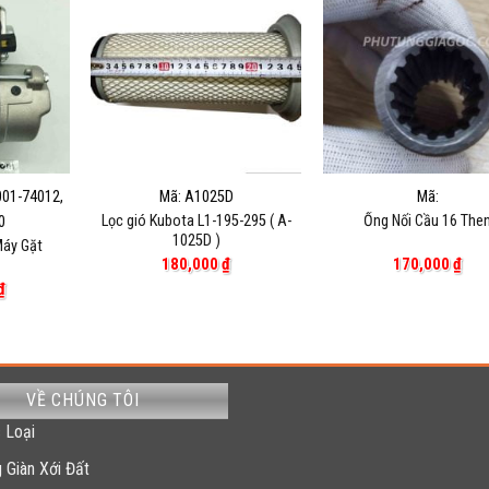
001-74012,
Mã: A1025D
Mã:
Lọc gió Kubota L1-195-295 ( A-
Ống Nối Cầu 16 The
0
1025D )
Máy Gặt
180,000
₫
170,000
₫
₫
VỀ CHÚNG TÔI
 Loại
 Giàn Xới Đất