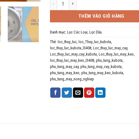
Lọc Thủy Lực Kubota L3408 số lượng
THÊM VÀO GIỎ HÀNG
Danh mục:
Lọc Các Loại
,
Lọc Dầu
Thẻ:
loc_thuy_luc
,
loc_Thuy_luc_kubota
,
loc_thuy_luc_kubota_l3408
,
Loc_thuy_luc_may_cay
,
Loc_thuy_luc_may_cay_kubota
,
Loc_thuy_luc_may_keo
,
loc_thuy_luc_may_keo_l3408
,
phu_tung_kubota
,
phu_tung_may_cay
,
phu_tung_may_cay_kubota
,
phu_tung_may_keo
,
phu_tung_may_keo_kubota
,
phu_tung_may_nong_nghiep