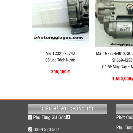
025F
Mã: TC321-25740
Mã: 1G825-64012, 3C
2 và L1-18-28 (
Bộ Lọc Tách Nước
5H669-4250
5F )
Củ Đề Máy Cày – 
00
₫
300,000
₫
1,500,000
LIÊN HỆ VỚI CHÚNG TÔI
Phụ Tùng Giá Gốc
Phớt Các
Phụ Tùng
0399.520.507