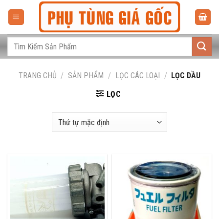
Bỏ
qua
nội
dung
Tìm
kiếm:
TRANG CHỦ
/
SẢN PHẨM
/
LỌC CÁC LOẠI
/
LỌC DẦU
LỌC