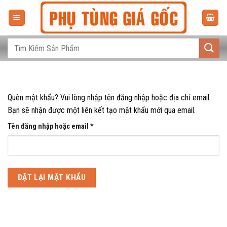
Bỏ
qua
nội
dung
Tìm
kiếm:
Quên mật khẩu? Vui lòng nhập tên đăng nhập hoặc địa chỉ email.
Bạn sẽ nhận được một liên kết tạo mật khẩu mới qua email.
Bắt
Tên đăng nhập hoặc email
*
buộc
ĐẶT LẠI MẬT KHẨU