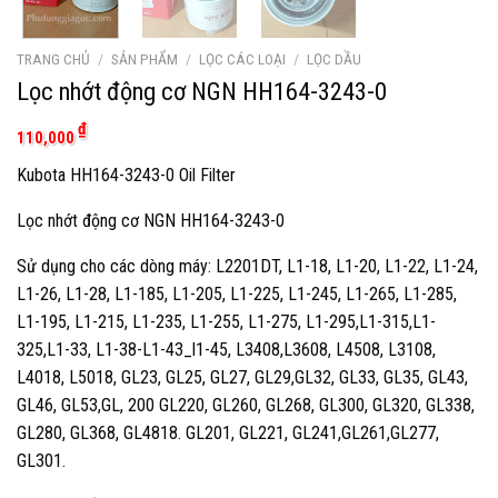
TRANG CHỦ
/
SẢN PHẨM
/
LỌC CÁC LOẠI
/
LỌC DẦU
Lọc nhớt động cơ NGN HH164-3243-0
₫
110,000
Kubota HH164-3243-0 Oil Filter
Lọc nhớt động cơ NGN HH164-3243-0
Sử dụng cho các dòng máy: L2201DT, L1-18, L1-20, L1-22, L1-24,
L1-26, L1-28, L1-185, L1-205, L1-225, L1-245, L1-265, L1-285,
L1-195, L1-215, L1-235, L1-255, L1-275, L1-295,L1-315,L1-
325,L1-33, L1-38-L1-43_l1-45, L3408,L3608, L4508, L3108,
L4018, L5018, GL23, GL25, GL27, GL29,GL32, GL33, GL35, GL43,
GL46, GL53,GL, 200 GL220, GL260, GL268, GL300, GL320, GL338,
GL280, GL368, GL4818. GL201, GL221, GL241,GL261,GL277,
GL301.