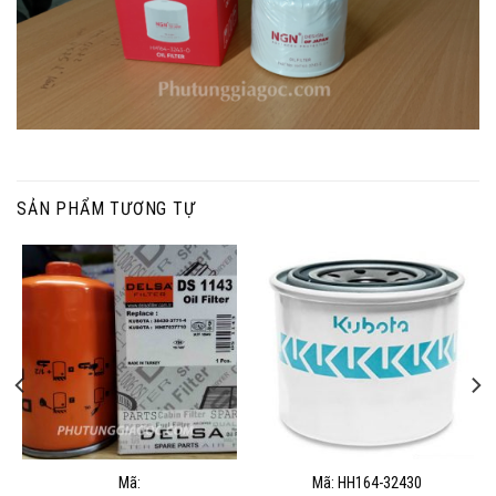
SẢN PHẨM TƯƠNG TỰ
Mã:
Mã: HH164-32430