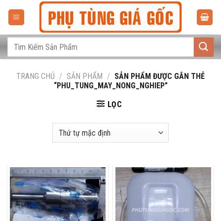
Bỏ
qua
nội
dung
Tìm
kiếm:
TRANG CHỦ
/
SẢN PHẨM
/
SẢN PHẨM ĐƯỢC GẮN THẺ
“PHU_TUNG_MAY_NONG_NGHIEP”
LỌC