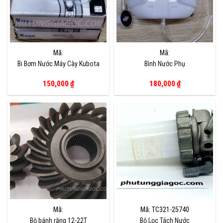
Mã:
Mã:
Bi Bơm Nước Máy Cày Kubota
Bình Nước Phụ
150,000
₫
180,000
₫
Mã:
Mã: TC321-25740
Bộ bánh răng 12-22T
Bộ Lọc Tách Nước