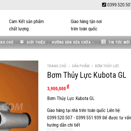
0399.520.50
Cam Kết sản phẩm
Giao hàng tận nơi
chất lượng
trên toàn quốc
ANG CHỦ
GIỚI THIỆU
HƯỚNG DẪN SỬA CHỮA
TIN TỨC MỚI
TRANG CHỦ
/
SẢN PHẨM
/
BƠM THỦY LỰC
Bơm Thủy Lực Kubota GL
₫
3,900,000
Bơm Thủy Lực Kubota GL
Giao hàng tại nhà trên toàn quốc Liên hệ:
0399.520.507 - 0399.551.939 Để được tư vấn
hướng dẫn chi tiết