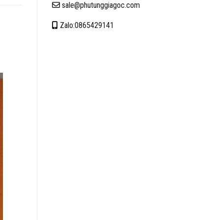
sale@phutunggiagoc.com
Zalo:0865429141