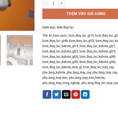
Bơm Thủy Lực Kubota GL số lượng
THÊM VÀO GIỎ HÀNG
Danh mục:
Bơm thủy lực
Thẻ:
bi_bom_nuoc
,
bom_thuy_luc_gl19
,
bom_thuy_luc_gl
bom_thuy_luc_gl46
,
bom_thuy_luc_gl53
,
bom_thuy_luc_k
bom_thuy_luc_kubota_gl19
,
bom_thuy_luc_kubota_gl21
,
bom_thuy_luc_kubota_gl23
,
bom_thuy_luc_kubota_gl25
,
bom_thuy_luc_kubota_gl26
,
bom_thuy_luc_kubota_gl40
,
bom_thuy_luc_kubota_gl43
,
Bom_thuy_luc_kubota_gl46
,
bom_thuy_luc_kubota_nhat_gl
,
bom_thuy_luc_may_cay
,
phu_tung_kubota
,
phu_tung_may_cay
,
phu_tung_may_cay
phu_tung_may_keo
,
phu_tung_may_keo_kubota
,
phu_tung_may_nong_nghiep
,
phu_tung_thuy_luc_may_cay