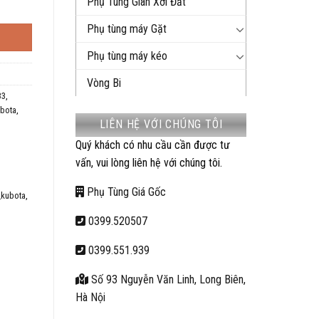
Phụ Tùng Giàn Xới Đất
Phụ tùng máy Gặt
Phụ tùng máy kéo
Vòng Bi
33
,
ubota
,
LIÊN HỆ VỚI CHÚNG TÔI
Quý khách có nhu cầu cần được tư
vấn, vui lòng liên hệ với chúng tôi.
Phụ Tùng Giá Gốc
_kubota
,
0399.520507
0399.551.939
Số 93 Nguyễn Văn Linh, Long Biên,
Hà Nội