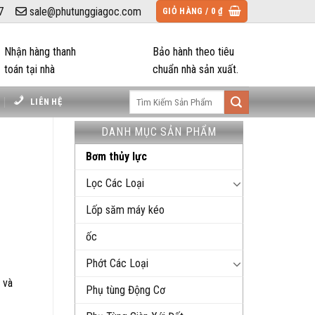
7
sale@phutunggiagoc.com
GIỎ HÀNG /
0
₫
Nhận hàng thanh
Bảo hành theo tiêu
toán tại nhà
chuẩn nhà sản xuất.
Tìm
LIÊN HỆ
kiếm:
DANH MỤC SẢN PHẨM
Bơm thủy lực
Lọc Các Loại
Lốp săm máy kéo
ốc
Phớt Các Loại
 và
Phụ tùng Động Cơ