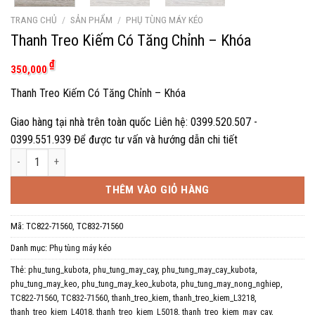
TRANG CHỦ
/
SẢN PHẨM
/
PHỤ TÙNG MÁY KÉO
Thanh Treo Kiếm Có Tăng Chỉnh – Khóa
₫
350,000
Thanh Treo Kiếm Có Tăng Chỉnh – Khóa
Giao hàng tại nhà trên toàn quốc Liên hệ: 0399.520.507 -
0399.551.939 Để được tư vấn và hướng dẫn chi tiết
Thanh Treo Kiếm Có Tăng Chỉnh - Khóa số lượng
THÊM VÀO GIỎ HÀNG
Mã:
TC822-71560, TC832-71560
Danh mục:
Phụ tùng máy kéo
Thẻ:
phu_tung_kubota
,
phu_tung_may_cay
,
phu_tung_may_cay_kubota
,
phu_tung_may_keo
,
phu_tung_may_keo_kubota
,
phu_tung_may_nong_nghiep
,
TC822-71560
,
TC832-71560
,
thanh_treo_kiem
,
thanh_treo_kiem_L3218
,
thanh_treo_kiem_L4018
,
thanh_treo_kiem_L5018
,
thanh_treo_kiem_may_cay
,