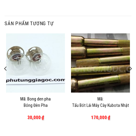
SẢN PHẨM TƯƠNG TỰ
Mã: Bong den pha
Mã:
Bóng Đèn Pha
Tẩu Bót Lái Máy Cày Kubota Nhật
30,000
₫
170,000
₫