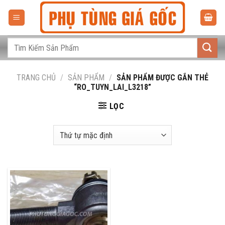
Bỏ
qua
nội
dung
Tìm
kiếm:
TRANG CHỦ
/
SẢN PHẨM
/
SẢN PHẨM ĐƯỢC GẮN THẺ
“RO_TUYN_LAI_L3218”
LỌC