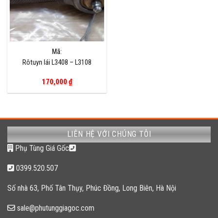
Mã:
Rôtuyn lái L3408 – L3108
170,000
₫
LIÊN HỆ VỚI CHÚNG TÔI
Phụ Tùng Giá Gốc
0399.520.507
Số nhà 63, Phố Tân Thụy, Phúc Đồng, Long Biên, Hà Nội
sale@phutunggiagoc.com