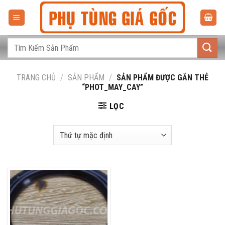
Bỏ
qua
nội
dung
Tìm
kiếm:
TRANG CHỦ
/
SẢN PHẨM
/
SẢN PHẨM ĐƯỢC GẮN THẺ
“PHOT_MAY_CAY”
LỌC