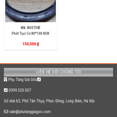
Mã: AH3734E
Phớt Trục Cơ 80*100 NOK
150,000
₫
LIÊN HỆ VỚI CHÚNG TÔI
Phụ Tùng Giá Gốc
0399.520.507
Số nhà 63, Phố Tân Thụy, Phúc Đồng, Long Biên, Hà Nội
sale@phutunggiagoc.com