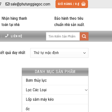
7
sale@phutunggiagoc.com
GIỎ HÀNG /
0
₫
Nhận hàng thanh
Bảo hành theo tiêu
toán tại nhà
chuẩn nhà sản xuất.
Tìm
LIÊN HỆ
kiếm:
 kết quả duy nhất
DANH MỤC SẢN PHẨM
Bơm thủy lực
Lọc Các Loại
Lốp săm máy kéo
ốc