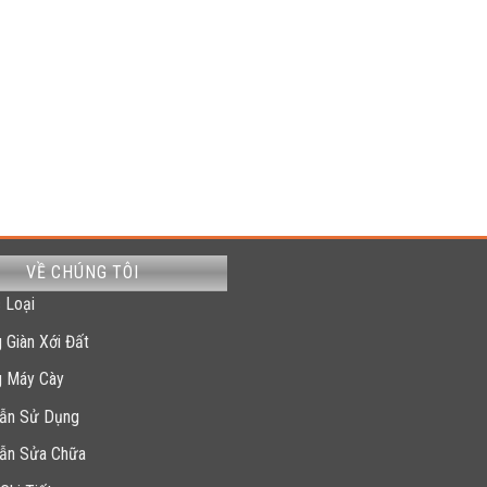
VỀ CHÚNG TÔI
 Loại
 Giàn Xới Đất
g Máy Cày
ẫn Sử Dụng
ẫn Sửa Chữa