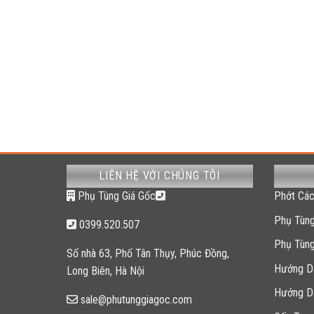
LIÊN HỆ VỚI CHÚNG TÔI
Phụ Tùng Giá Gốc
Phớt Các
Phụ Tùng
0399.520.507
Phụ Tùn
Số nhà 63, Phố Tân Thụy, Phúc Đồng,
Hướng D
Long Biên, Hà Nội
Hướng D
sale@phutunggiagoc.com