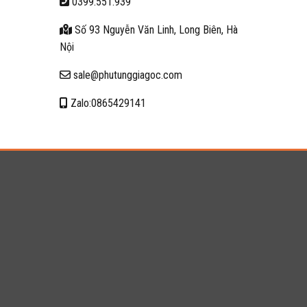
0399.551.939
Số 93 Nguyễn Văn Linh, Long Biên, Hà
Nội
sale@phutunggiagoc.com
Zalo:0865429141