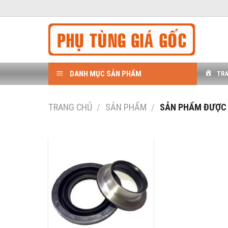
Bỏ
qua
nội
dung
DANH MỤC SẢN PHẨM
TR
TRANG CHỦ
/
SẢN PHẨM
/
SẢN PHẨM ĐƯỢC G