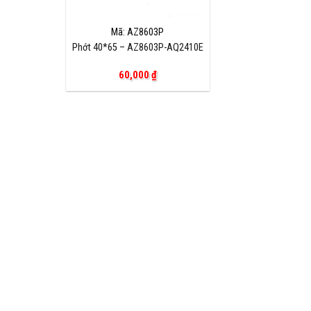
Mã: AZ8603P
Phớt 40*65 – AZ8603P-AQ2410E
60,000
₫