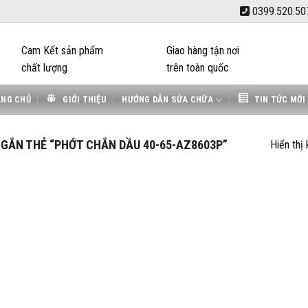
0399.520.50
Cam Kết sản phẩm
Giao hàng tận nơi
chất lượng
trên toàn quốc
ANG CHỦ
GIỚI THIỆU
HƯỚNG DẪN SỬA CHỮA
TIN TỨC MỚI
ẮN THẺ “PHỚT CHẮN DẦU 40-65-AZ8603P”
Hiển thị