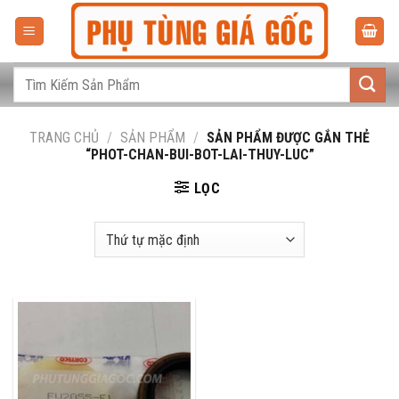
Bỏ
qua
nội
dung
Tìm
kiếm:
TRANG CHỦ
/
SẢN PHẨM
/
SẢN PHẨM ĐƯỢC GẮN THẺ
“PHOT-CHAN-BUI-BOT-LAI-THUY-LUC”
LỌC