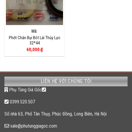
Mã:
Phớt Chắn Bụi Bót Lái Thủy Lực
32*44
60,000
₫
LIÊN HỆ VỚI CHÚNG TÔI
Phụ Tùng Giá Gốc
0399.520.507
Số nhà 63, Phố Tân Thụy, Phúc Đồng, Long Biên, Hà Nội
sale@phutunggiagoc.com