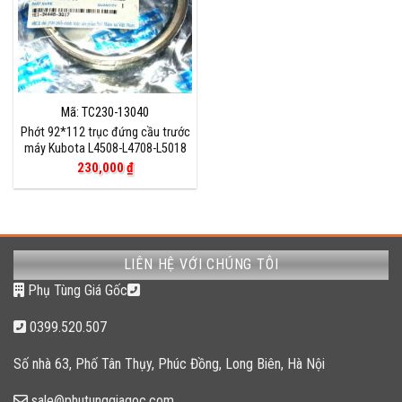
Mã: TC230-13040
Phớt 92*112 trục đứng cầu trước
máy Kubota L4508-L4708-L5018
230,000
₫
LIÊN HỆ VỚI CHÚNG TÔI
Phụ Tùng Giá Gốc
0399.520.507
Số nhà 63, Phố Tân Thụy, Phúc Đồng, Long Biên, Hà Nội
sale@phutunggiagoc.com