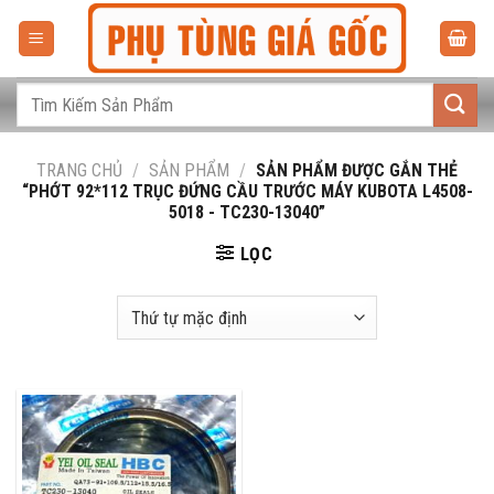
Bỏ
qua
nội
dung
Tìm
kiếm:
TRANG CHỦ
/
SẢN PHẨM
/
SẢN PHẨM ĐƯỢC GẮN THẺ
“PHỚT 92*112 TRỤC ĐỨNG CẦU TRƯỚC MÁY KUBOTA L4508-
5018 - TC230-13040”
LỌC