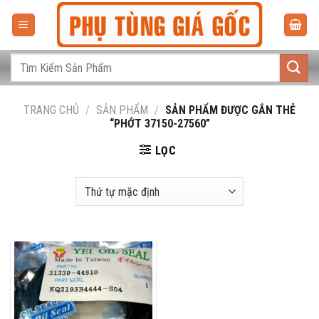
Bỏ
qua
nội
dung
Tìm
kiếm:
TRANG CHỦ
/
SẢN PHẨM
/
SẢN PHẨM ĐƯỢC GẮN THẺ
“PHỚT 37150-27560”
LỌC