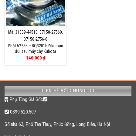
Mã: 31339-44510, 37150-27560,
37150-2756-0
Phớt 52*85 – BQ3201E Đài Loan
đùi sau máy cày Kubota
140,000
₫
LIÊN HỆ VỚI CHÚNG TÔI
Phụ Tùng Giá Gốc
0399.520.507
Số nhà 63, Phố Tân Thụy, Phúc Đồng, Long Biên, Hà Nội