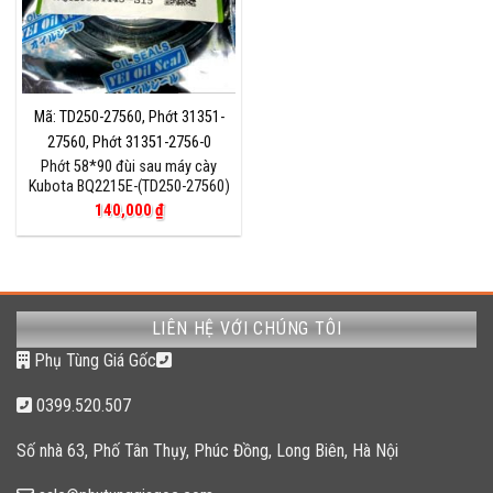
Mã: TD250-27560, Phớt 31351-
27560, Phớt 31351-2756-0
Phớt 58*90 đùi sau máy cày
Kubota BQ2215E-(TD250-27560)
140,000
₫
LIÊN HỆ VỚI CHÚNG TÔI
Phụ Tùng Giá Gốc
0399.520.507
Số nhà 63, Phố Tân Thụy, Phúc Đồng, Long Biên, Hà Nội