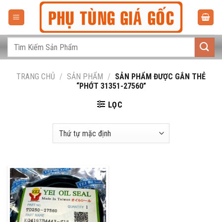
Bỏ
qua
nội
dung
Tìm
kiếm:
TRANG CHỦ
/
SẢN PHẨM
/
SẢN PHẨM ĐƯỢC GẮN THẺ
“PHỚT 31351-27560”
LỌC