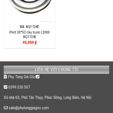
Mã: AQ1724E
Phớt 30*52 cầu trước L2000
AQ1724E
45,000
₫
LIÊN HỆ VỚI CHÚNG TÔI
Phụ Tùng Giá Gốc
0399.520.507
Số nhà 63, Phố Tân Thụy, Phúc Đồng, Long Biên, Hà Nội
sale@phutunggiagoc.com