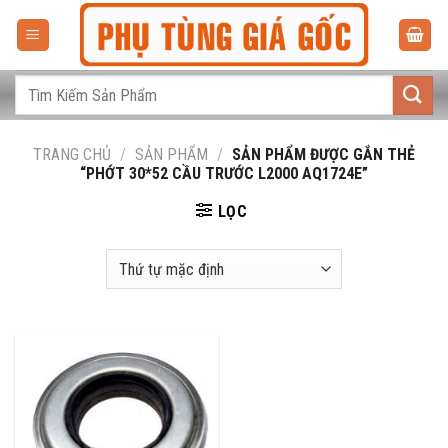
Bỏ
qua
nội
dung
Tìm
kiếm:
TRANG CHỦ
/
SẢN PHẨM
/
SẢN PHẨM ĐƯỢC GẮN THẺ
“PHỚT 30*52 CẦU TRƯỚC L2000 AQ1724E”
LỌC