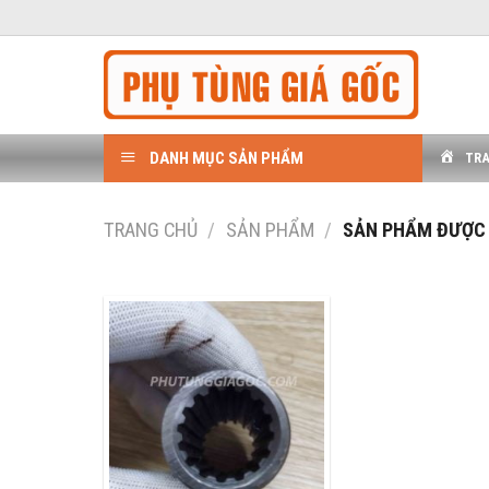
Bỏ
qua
nội
dung
DANH MỤC SẢN PHẨM
TR
TRANG CHỦ
/
SẢN PHẨM
/
SẢN PHẨM ĐƯỢC 