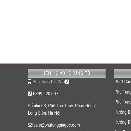
LIÊN HỆ VỚI CHÚNG TÔI
Phụ Tùng Giá Gốc
Phớt Các
Phụ Tùng
0399.520.507
Phụ Tùn
Số nhà 63, Phố Tân Thụy, Phúc Đồng,
Hướng D
Long Biên, Hà Nội
Hướng D
sale@phutunggiagoc.com