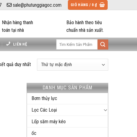
7
sale@phutunggiagoc.com
GIỎ HÀNG /
0
₫
Nhận hàng thanh
Bảo hành theo tiêu
toán tại nhà
chuẩn nhà sản xuất.
Tìm
LIÊN HỆ
kiếm:
 kết quả duy nhất
DANH MỤC SẢN PHẨM
Bơm thủy lực
Lọc Các Loại
Lốp săm máy kéo
ốc