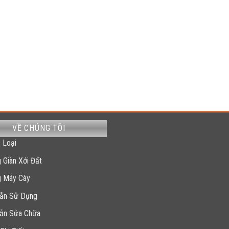
VỀ CHÚNG TÔI
 Loại
 Giàn Xới Đất
g Máy Cày
ẫn Sử Dụng
ẫn Sửa Chữa