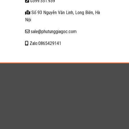
0399.551.939
Số 93 Nguyễn Văn Linh, Long Biên, Hà
Nội
sale@phutunggiagoc.com
Zalo:0865429141