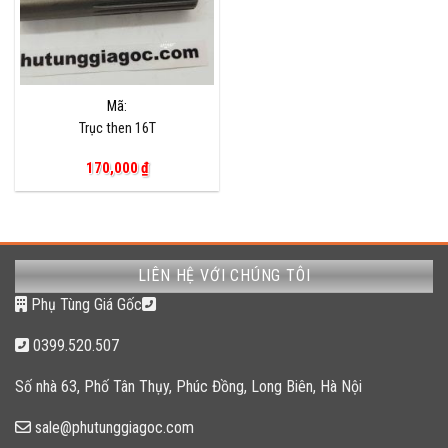
Mã:
Trục then 16T
170,000
₫
LIÊN HỆ VỚI CHÚNG TÔI
Phụ Tùng Giá Gốc
0399.520.507
Số nhà 63, Phố Tân Thụy, Phúc Đồng, Long Biên, Hà Nội
sale@phutunggiagoc.com