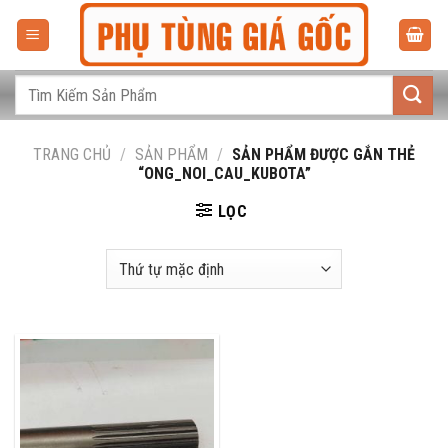
Bỏ
qua
nội
dung
Tìm
kiếm:
TRANG CHỦ
/
SẢN PHẨM
/
SẢN PHẨM ĐƯỢC GẮN THẺ
“ONG_NOI_CAU_KUBOTA”
LỌC