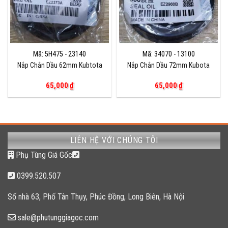
Mã: 5H475 - 23140
Mã: 34070 - 13100
Nắp Chắn Dầu 62mm Kubtota
Nắp Chắn Dầu 72mm Kubota
65,000
₫
65,000
₫
LIÊN HỆ VỚI CHÚNG TÔI
Phụ Tùng Giá Gốc
0399.520.507
Số nhà 63, Phố Tân Thụy, Phúc Đồng, Long Biên, Hà Nội
sale@phutunggiagoc.com