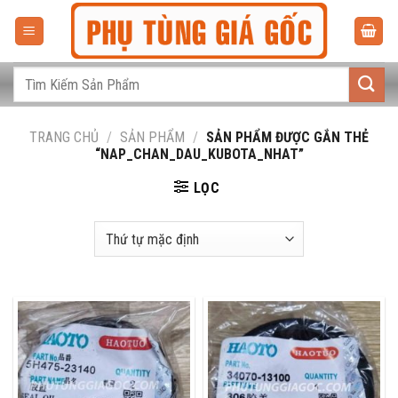
Bỏ
qua
nội
dung
Tìm
kiếm:
TRANG CHỦ
/
SẢN PHẨM
/
SẢN PHẨM ĐƯỢC GẮN THẺ
“NAP_CHAN_DAU_KUBOTA_NHAT”
LỌC