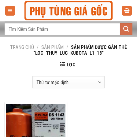
Bỏ
qua
nội
dung
Tìm
kiếm:
TRANG CHỦ
/
SẢN PHẨM
/
SẢN PHẨM ĐƯỢC GẮN THẺ
“LOC_THUY_LUC_KUBOTA_L1_18”
LỌC