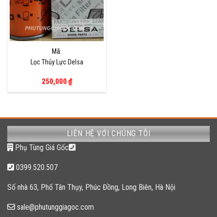
Mã:
Lọc Thủy Lực Delsa
250,000
₫
LIÊN HỆ VỚI CHÚNG TÔI
Phụ Tùng Giá Gốc
0399.520.507
Số nhà 63, Phố Tân Thụy, Phúc Đồng, Long Biên, Hà Nội
sale@phutunggiagoc.com