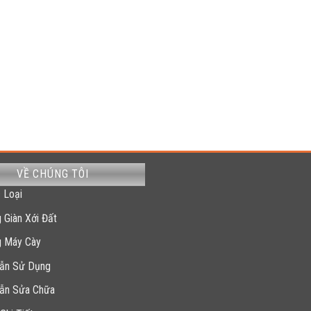
VỀ CHÚNG TÔI
 Loại
 Giàn Xới Đất
g Máy Cày
ẫn Sử Dụng
ẫn Sửa Chữa