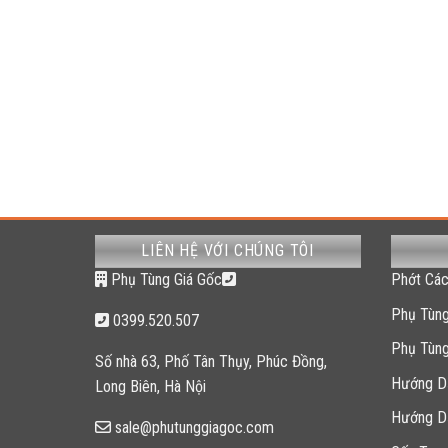
LIÊN HỆ VỚI CHÚNG TÔI
Phụ Tùng Giá Gốc
Phớt Các
Phụ Tùng
0399.520.507
Phụ Tùn
Số nhà 63, Phố Tân Thụy, Phúc Đồng,
Hướng D
Long Biên, Hà Nội
Hướng D
sale@phutunggiagoc.com