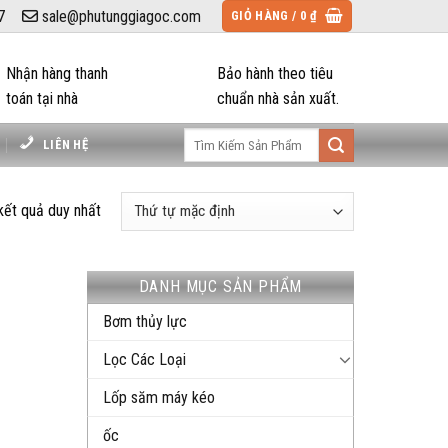
7
sale@phutunggiagoc.com
GIỎ HÀNG /
0
₫
Nhận hàng thanh
Bảo hành theo tiêu
toán tại nhà
chuẩn nhà sản xuất.
Tìm
LIÊN HỆ
kiếm:
 kết quả duy nhất
DANH MỤC SẢN PHẨM
Bơm thủy lực
Lọc Các Loại
Lốp săm máy kéo
ốc