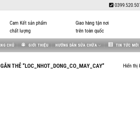
0399.520.50
Cam Kết sản phẩm
Giao hàng tận nơi
chất lượng
trên toàn quốc
ANG CHỦ
GIỚI THIỆU
HƯỚNG DẪN SỬA CHỮA
TIN TỨC MỚI
GẮN THẺ “LOC_NHOT_DONG_CO_MAY_CAY”
Hiển thị