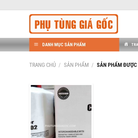
Bỏ
qua
nội
dung
DANH MỤC SẢN PHẨM
TR
TRANG CHỦ
/
SẢN PHẨM
/
SẢN PHẨM ĐƯỢC 