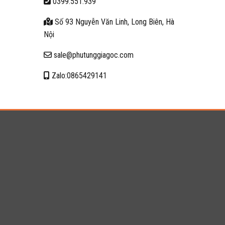
0399.551.939
Số 93 Nguyễn Văn Linh, Long Biên, Hà
Nội
sale@phutunggiagoc.com
Zalo:0865429141