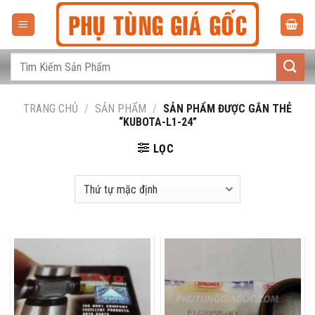
Bỏ
qua
nội
dung
Tìm
kiếm:
TRANG CHỦ
/
SẢN PHẨM
/
SẢN PHẨM ĐƯỢC GẮN THẺ
“KUBOTA-L1-24”
LỌC