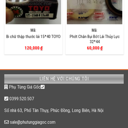
Mã:
Mã:
Bi chữ thập thước lái 15*40 TOYO
Phớt Chắn Bụi Bót Lái Thủy Lực
32*44
120,000
₫
60,000
₫
LIÊN HỆ VỚI CHÚNG TÔI
Phụ Tùng Giá Gốc
0399.520.507
Số nhà 63, Phố Tân Thụy, Phúc Đồng, Long Biên, Hà Nội
sale@phutunggiagoc.com