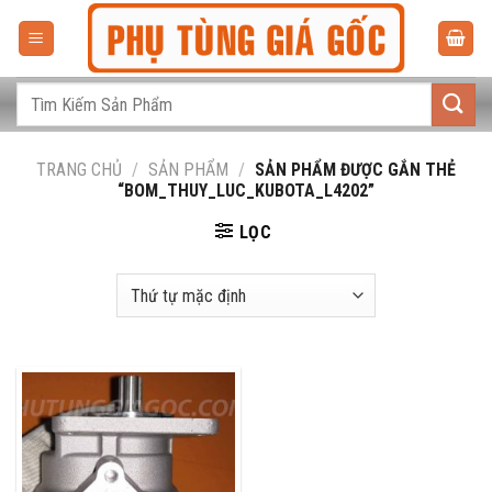
Bỏ
qua
nội
dung
Tìm
kiếm:
TRANG CHỦ
/
SẢN PHẨM
/
SẢN PHẨM ĐƯỢC GẮN THẺ
“BOM_THUY_LUC_KUBOTA_L4202”
LỌC