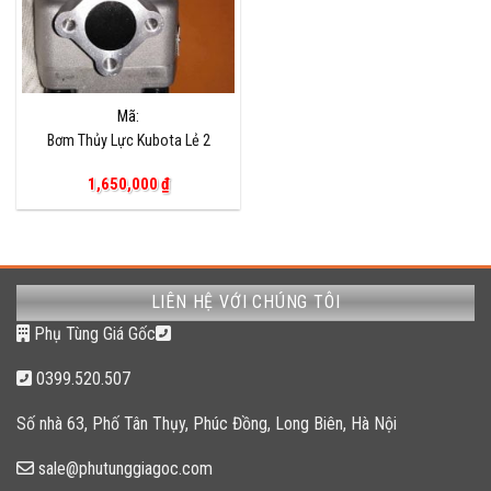
Mã:
Bơm Thủy Lực Kubota Lẻ 2
1,650,000
₫
LIÊN HỆ VỚI CHÚNG TÔI
Phụ Tùng Giá Gốc
0399.520.507
Số nhà 63, Phố Tân Thụy, Phúc Đồng, Long Biên, Hà Nội
sale@phutunggiagoc.com