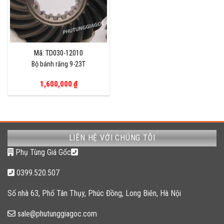
Mã: TD030-12010
Bộ bánh răng 9-23T
1,600,000
₫
LIÊN HỆ VỚI CHÚNG TÔI
Phụ Tùng Giá Gốc
0399.520.507
Số nhà 63, Phố Tân Thụy, Phúc Đồng, Long Biên, Hà Nội
sale@phutunggiagoc.com