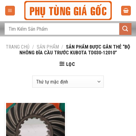
Bỏ
qua
nội
dung
Tìm
kiếm:
TRANG CHỦ
/
SẢN PHẨM
/
SẢN PHẨM ĐƯỢC GẮN THẺ “BỘ
NHÔNG ĐĨA CẦU TRƯỚC KUBOTA TD030-12010”
LỌC