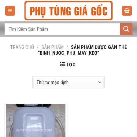
Bỏ
qua
nội
dung
Tìm
kiếm:
TRANG CHỦ
/
SẢN PHẨM
/
SẢN PHẨM ĐƯỢC GẮN THẺ
“BINH_NUOC_PHU_MAY_KEO”
LỌC