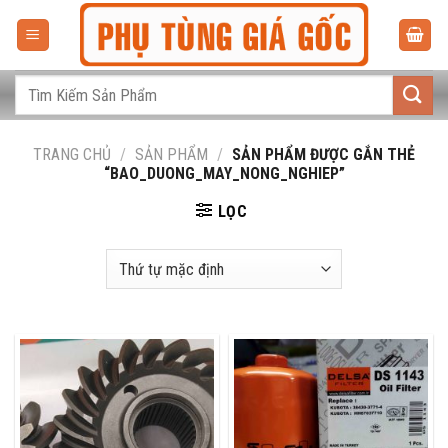
Bỏ
qua
nội
dung
Tìm
kiếm:
TRANG CHỦ
/
SẢN PHẨM
/
SẢN PHẨM ĐƯỢC GẮN THẺ
“BAO_DUONG_MAY_NONG_NGHIEP”
LỌC