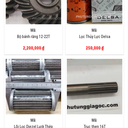
Mã:
Mã:
Bộ bánh răng 12-22T
Lọc Thủy Lực Delsa
2,200,000
₫
250,000
₫
Mã:
Mã:
Lõi Lọc Diezel Lưới Thép
Trục then 16T