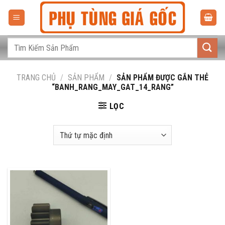
Bỏ
qua
nội
dung
Tìm
kiếm:
TRANG CHỦ
/
SẢN PHẨM
/
SẢN PHẨM ĐƯỢC GẮN THẺ
“BANH_RANG_MAY_GAT_14_RANG”
LỌC