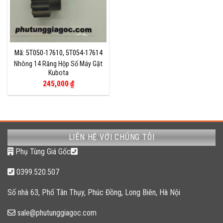
Mã: 5T050-17610, 5T054-17614
Nhông 14 Răng Hộp Số Máy Gặt
Kubota
245,000
₫
LIÊN HỆ VỚI CHÚNG TÔI
Phụ Tùng Giá Gốc
0399.520.507
Số nhà 63, Phố Tân Thụy, Phúc Đồng, Long Biên, Hà Nội
sale@phutunggiagoc.com