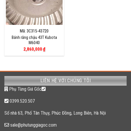
Mã: 3C315-43720
Bánh răng chậu 43T Kubota
M6040
2,860,000
₫
LIÊN HỆ VỚI CHÚNG TÔI
Phụ Tùng Giá Gốc
0399.520.507
Số nhà 63, Phố Tân Thụy, Phúc Đồng, Long Biên, Hà Nội
sale@phutunggiagoc.com