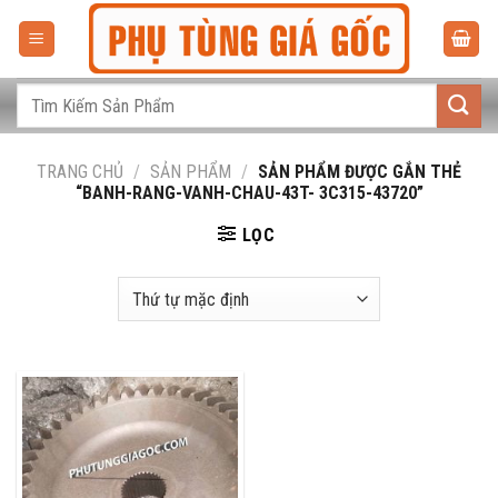
Bỏ
qua
nội
dung
Tìm
kiếm:
TRANG CHỦ
/
SẢN PHẨM
/
SẢN PHẨM ĐƯỢC GẮN THẺ
“BANH-RANG-VANH-CHAU-43T- 3C315-43720”
LỌC