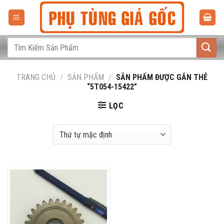
Bỏ
qua
nội
dung
Tìm
kiếm:
TRANG CHỦ
/
SẢN PHẨM
/
SẢN PHẨM ĐƯỢC GẮN THẺ
“5T054-15422”
LỌC