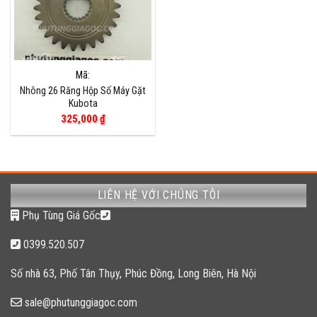
Mã:
Nhông 26 Răng Hộp Số Máy Gặt
Kubota
325,000
₫
LIÊN HỆ VỚI CHÚNG TÔI
Phụ Tùng Giá Gốc
0399.520.507
Số nhà 63, Phố Tân Thụy, Phúc Đồng, Long Biên, Hà Nội
sale@phutunggiagoc.com