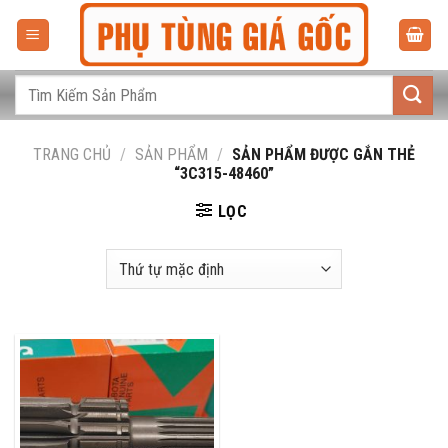
Bỏ
qua
nội
dung
Tìm
kiếm:
TRANG CHỦ
/
SẢN PHẨM
/
SẢN PHẨM ĐƯỢC GẮN THẺ
“3C315-48460”
LỌC