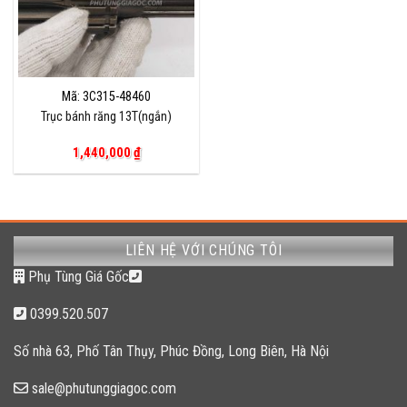
Mã: 3C315-48460
Trục bánh răng 13T(ngắn)
1,440,000
₫
LIÊN HỆ VỚI CHÚNG TÔI
Phụ Tùng Giá Gốc
0399.520.507
Số nhà 63, Phố Tân Thụy, Phúc Đồng, Long Biên, Hà Nội
sale@phutunggiagoc.com