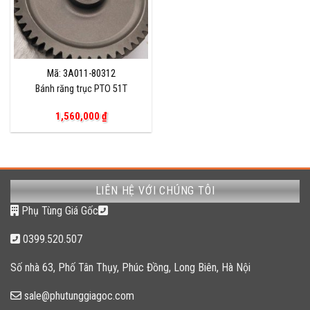
Mã: 3A011-80312
Bánh răng trục PTO 51T
1,560,000
₫
LIÊN HỆ VỚI CHÚNG TÔI
Phụ Tùng Giá Gốc
0399.520.507
Số nhà 63, Phố Tân Thụy, Phúc Đồng, Long Biên, Hà Nội
sale@phutunggiagoc.com