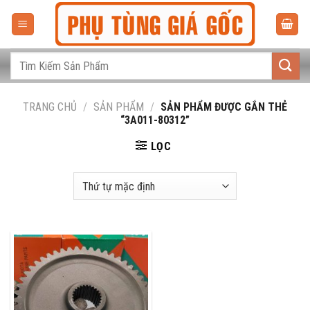
Bỏ
qua
nội
dung
Tìm
kiếm:
TRANG CHỦ
/
SẢN PHẨM
/
SẢN PHẨM ĐƯỢC GẮN THẺ
“3A011-80312”
LỌC