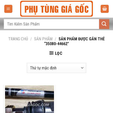
Bỏ
qua
nội
dung
Tìm
kiếm:
TRANG CHỦ
/
SẢN PHẨM
/
SẢN PHẨM ĐƯỢC GẮN THẺ
“35080-44662”
LỌC