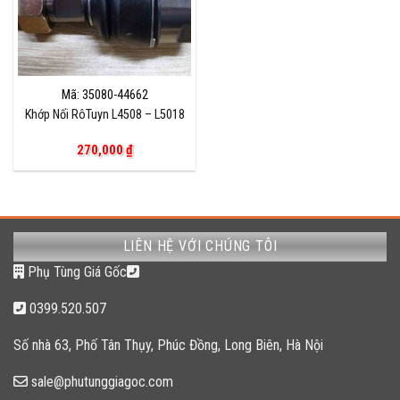
Mã: 35080-44662
Khớp Nối RôTuyn L4508 – L5018
270,000
₫
LIÊN HỆ VỚI CHÚNG TÔI
Phụ Tùng Giá Gốc
0399.520.507
Số nhà 63, Phố Tân Thụy, Phúc Đồng, Long Biên, Hà Nội
sale@phutunggiagoc.com