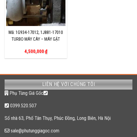
Mã: 1G934-17012, 1J881-17010
TURBO MÁY CÀY – MÁY GẶT
4,500,000
₫
LIÊN HỆ VỚI CHÚNG TÔI
Phụ Tùng Giá Gốc
0399.520.507
Số nhà 63, Phố Tân Thụy, Phúc Đồng, Long Biên, Hà Nội
sale@phutunggiagoc.com