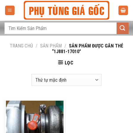
Bỏ
qua
nội
dung
Tìm
kiếm:
TRANG CHỦ
/
SẢN PHẨM
/
SẢN PHẨM ĐƯỢC GẮN THẺ
“1J881-17010”
LỌC