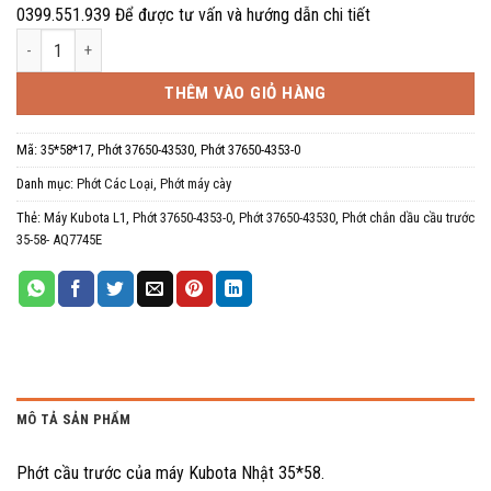
0399.551.939 Để được tư vấn và hướng dẫn chi tiết
Phớt 35*58 Đài Loan - trục ngang cầu trước Máy L1 số lượng
THÊM VÀO GIỎ HÀNG
Mã:
35*58*17, Phớt 37650-43530, Phớt 37650-4353-0
Danh mục:
Phớt Các Loại
,
Phớt máy cày
Thẻ:
Máy Kubota L1
,
Phớt 37650-4353-0
,
Phớt 37650-43530
,
Phớt chắn dầu cầu trước
35-58- AQ7745E
MÔ TẢ SẢN PHẨM
Phớt cầu trước của máy Kubota Nhật 35*58.